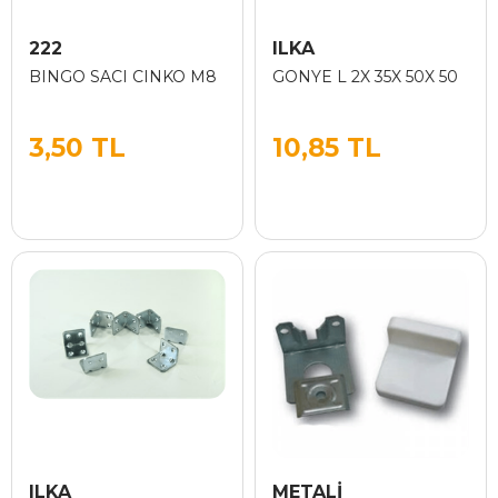
222
ILKA
BINGO SACI CINKO M8
GONYE L 2X 35X 50X 50
3,50 TL
10,85 TL
ILKA
METALİ