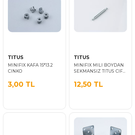
TITUS
TITUS
MINIFIX KAFA 15*13.2
MINIFIX MILI BOYDAN
CINKO
SEKMANSIZ TITUS CIFT
TARAFLI MIL 34.34
3,00 TL
12,50 TL
SEKMANSIZ (68)