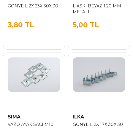
GONYE L 2X 23X 30X 30
L ASKI BEYAZ 1,20 MM
METALI
3,80 TL
5,00 TL
SIMA
ILKA
VAZO AYAK SACI M10
GONYE L 2X 17X 30X 30