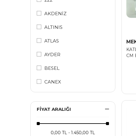
Ölçü Aletleri
AKDENİZ
Silikon, Mastik, Köpük ve
ALTINIS
Yapıştırıcılar
ATLAS
ME
Takım & Vida Çantaları
KAT
AYDER
CM 
Yapıştırıcı ve Spreyler
BESEL
Zımba Telleri
CANEX
Zımparalar
CETIN
FIYAT ARALIĞI
DELTA
DİĞER
0,00 TL - 1.450,00 TL