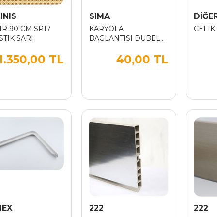
INIS
SIMA
DİĞE
IR 90 CM SP17
KARYOLA
CELIK
STIK SARI
BAGLANTISI DUBELLI
TAKIM
1.350,00 TL
40,00 TL
NEX
222
222