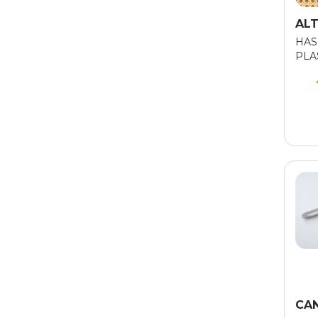
ALT
HAS
PLA
CA