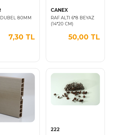
R
CANEX
 DUBEL 80MM
RAF ALTI 6*8 BEYAZ
(14*20 CM)
7,30 TL
50,00 TL
222