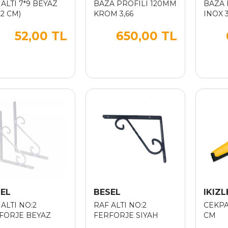
 ALTI 7*9 BEYAZ
BAZA PROFILI 120MM
BAZA 
22 CM)
KROM 3,66
INOX 3
52,00 TL
650,00 TL
EL
BESEL
IKIZL
ALTI NO:2
RAF ALTI NO:2
CEKPA
FORJE BEYAZ
FERFORJE SIYAH
CM