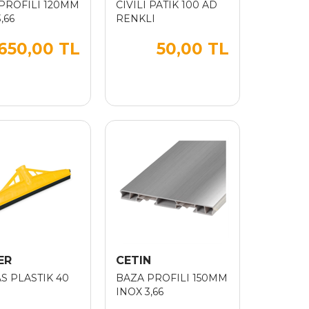
PROFILI 120MM
CIVILI PATIK 100 AD
,66
RENKLI
650,00 TL
50,00 TL
ER
CETIN
S PLASTIK 40
BAZA PROFILI 150MM
INOX 3,66