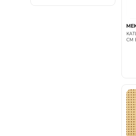
ELTOS
ERNA
ME
EROL TEKNIK
KAT
CM 
FISCO
FISHER