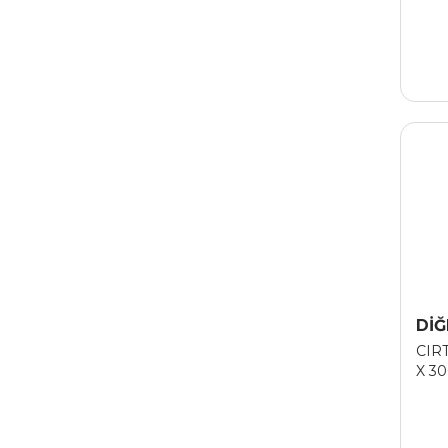
DİĞ
CIR
X 3