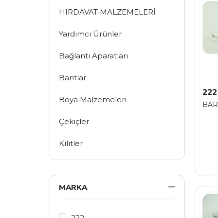
HIRDAVAT MALZEMELERİ
Yardımcı Ürünler
Bağlantı Aparatları
Bantlar
222
Boya Malzemeleri
BAR
Çekiçler
Kilitler
Çiviler ve Vidalar
Diğer Hırdavat Ürünleri
MARKA
Güvenlik Malzemeleri
222