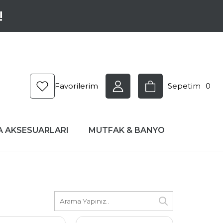
!
Favorilerim
Sepetim
0
A AKSESUARLARI
MUTFAK & BANYO