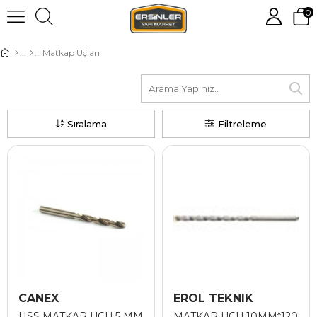
0
Matkap Uçları
Sıralama
Filtreleme
CANEX
EROL TEKNIK
HSS MATKAP UCU 5 MM
MATKAP UCU 10MM*120