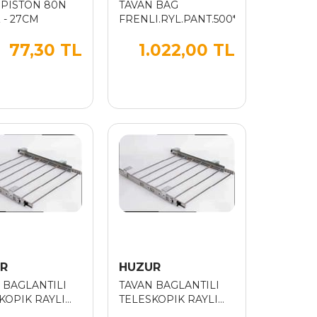
 PISTON 80N
TAVAN BAG
 - 27CM
FRENLI.RYL.PANT.500*45
77,30 TL
1.022,00 TL
R
HUZUR
 BAGLANTILI
TAVAN BAGLANTILI
KOPIK RAYLI
TELESKOPIK RAYLI
BORULU
ALM.BORULU