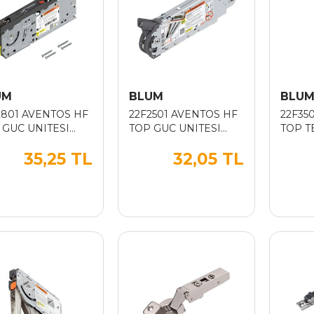
UM
BLUM
BLU
2801 AVENTOS HF
22F2501 AVENTOS HF
22F35
 GUC UNITESI
TOP GUC UNITESI
TOP T
10.000-19.000)
(GF:2.700-13.500)
(H:600
35,25 TL
32,05 TL
I)
(YENI)