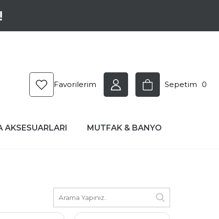
!
Favorilerim
Sepetim
0
A AKSESUARLARI
MUTFAK & BANYO