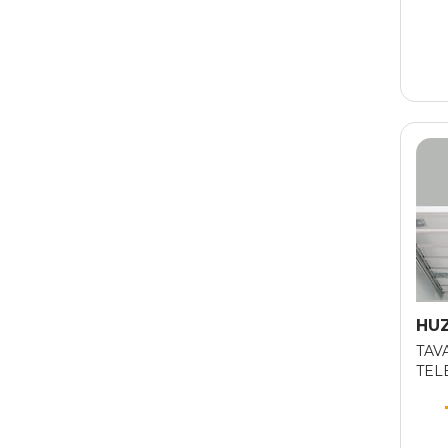
HU
TAV
TEL
ALM
PAN
CM