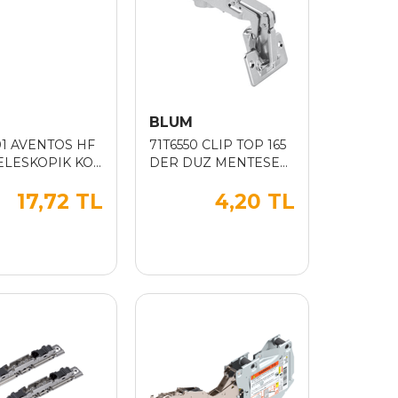
M
BLUM
01 AVENTOS HF
71T6550 CLIP TOP 165
ELESKOPIK KOL
DER DUZ MENTESE
-910MM) (YENI)
TABAN DAHIL
17,72 TL
4,20 TL