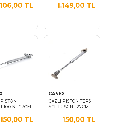
.106,00 TL
1.149,00 TL
OLONLUK 70
PANTOLONLUK 80
CM
X
CANEX
 PISTON
GAZLI PISTON TERS
I 100 N - 27CM
ACILIR 80N - 27CM
150,00 TL
150,00 TL