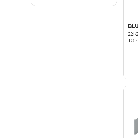
BL
22K
TOP
(GU
280