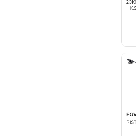
20K
HK.
KOR
FG
PIS