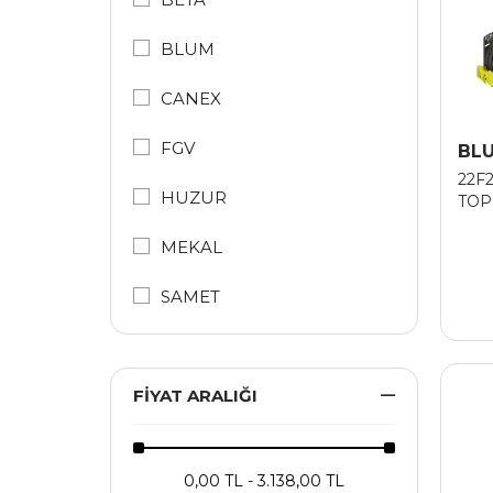
Porselen Kulplar
BLUM
Sürgü Mekanizmaları
CANEX
Tekerler
FGV
BL
Tapa & Keçeler
22F
HUZUR
TOP
(GF:
(YEN
MEKAL
SAMET
FIYAT ARALIĞI
0,00 TL - 3.138,00 TL