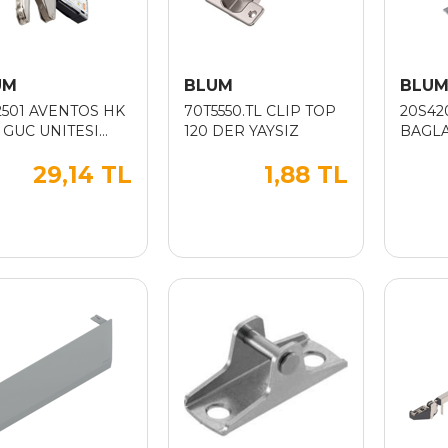
UM
BLUM
BLU
2501 AVENTOS HK
70T5550.TL CLIP TOP
20S42
 GUC UNITESI
120 DER YAYSIZ
BAGLA
CFAKTORU 930
29,14 TL
1,88 TL
0)