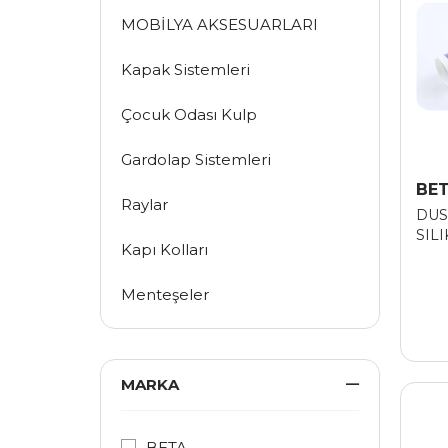
MOBİLYA AKSESUARLARI
Kapak Sistemleri
Çocuk Odası Kulp
Gardolap Sistemleri
BE
Raylar
DUS
SIL
Kapı Kolları
SEF
Menteşeler
Mobilya Askıları
Mobilya Ayakları
MARKA
Mobilya Kulpları
BETA