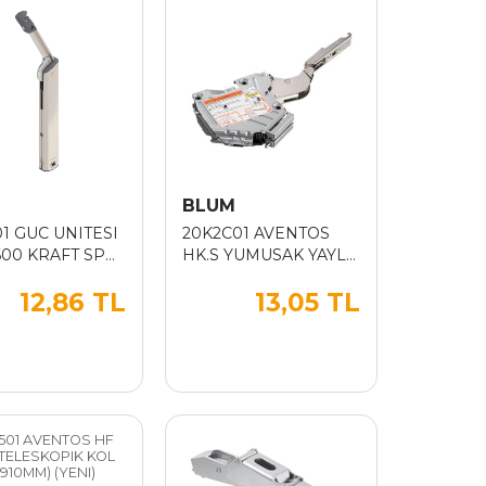
M
BLUM
01 GUC UNITESI
20K2C01 AVENTOS
600 KRAFT SP
HK.S YUMUSAK YAYLI
GUC UNITESI
12,86 TL
13,05 TL