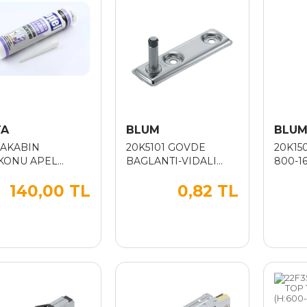
TA
BLUM
BLU
AKABIN
20K5101 GOVDE
20K15
IKONU APEL
BAGLANTI-VIDALI
800-1
FAF 280ML 320GR
KOR-B V200
40
140,00 TL
0,82 TL