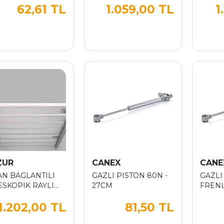
62,61 TL
1.059,00 TL
1
PANTOLONLUK 60
PANT
CM
CM
ZUR
CANEX
CANE
AN BAGLANTILI
GAZLI PISTON 80N -
GAZLI
ESKOPIK RAYLI
27CM
FRENL
.BORULU
1.202,00 TL
81,50 TL
TOLONLUK 90