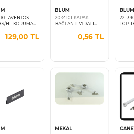
UM
BLUM
BLU
8001 AVENTOS
20K4101 KAPAK
22F39
HS/HL KORUMA
BAĞLANTI VIDALI
TOP T
AGI R PARLAK
FRO-B V200?
(H:84
129,00 TL
0,56 TL
K GRI
(YENI)
UM
MEKAL
CANE