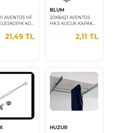
M
BLUM
01 AVENTOS HF
20K8A21 AVENTOS
ELESKOPIK KOL
HK.S KUCUK KAPAK
0-1200MM)
KORUMA SOL
21,49 TL
2,11 TL
X
HUZUR