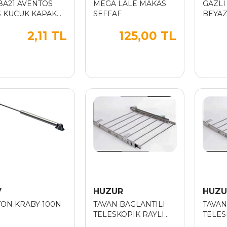
8A21 AVENTOS
MEGA LALE MAKAS
GAZLI
S KUCUK KAPAK
SEFFAF
BEYAZ
UMA SAG
2,11 TL
125,00 TL
V
HUZUR
HUZU
TON KRABY 100N
TAVAN BAGLANTILI
TAVAN
TELESKOPIK RAYLI
TELES
ALM.BORULU
ALM.