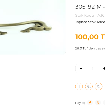
305192 M
Stok Kodu
(A30
Toplam Stok Aded
100,00 
26,51 TL
`den başlaya
Paylaş