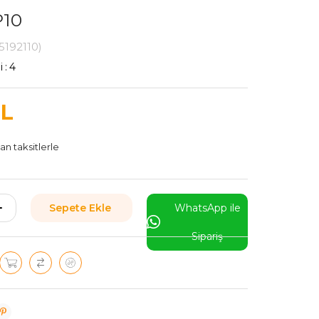
P10
5192110)
i
:
4
TL
n taksitlerle
WhatsApp ile
Sipariş