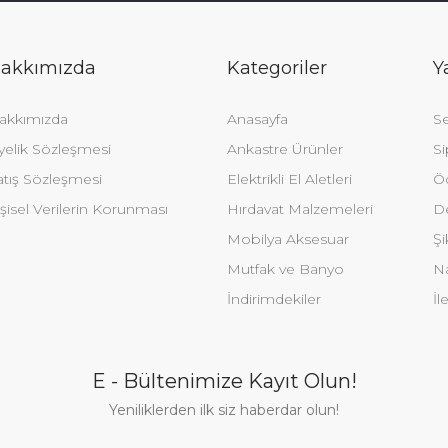
akkımızda
Kategoriler
Y
akkımızda
Anasayfa
Se
yelik Sözleşmesi
Ankastre Ürünler
Si
atış Sözleşmesi
Elektrikli El Aletleri
Ö
şisel Verilerin Korunması
Hırdavat Malzemeleri
De
Mobilya Aksesuar
Şi
Mutfak ve Banyo
Na
İndirimdekiler
İl
E - Bültenimize Kayıt Olun!
Yeniliklerden ilk siz haberdar olun!