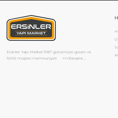
H
H
Ü
S
Ersinler Yapı Market 1987 günümüze güven ve
Ki
%100 müşteri memnuniyeti
>>>Devamı ...