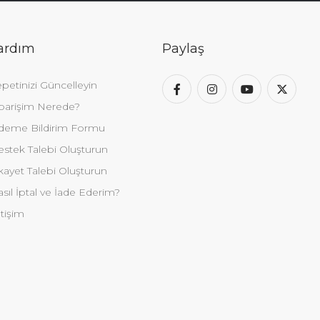
ardım
Paylaş
petinizi Güncelleyin
parişim Nerede?
deme Bildirim Formu
stek Talebi Oluşturun
kayet Talebi Oluşturun
sıl İptal ve İade Ederim?
etişim