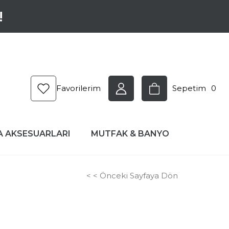
!
Favorilerim
Sepetim
0
A AKSESUARLARI
MUTFAK & BANYO
< < Önceki Sayfaya Dön
0