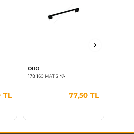
ORO
ORO
178 160 MAT SIYAH
178 224
0 TL
77,50 TL