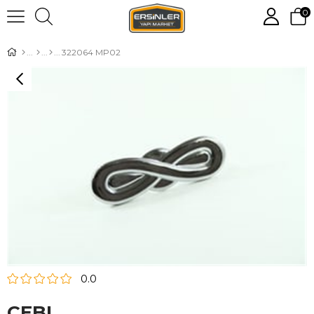
0
322064 MP02
0.0
CEBI