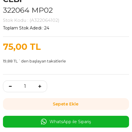
322064 MP02
Stok Kodu
(A322064102)
Toplam Stok Adedi
:
24
75,00 TL
19,88 TL
`den başlayan taksitlerle
WhatsApp ile Sipariş