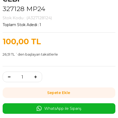
327128 MP24
Stok Kodu
(A327128124)
Toplam Stok Adedi
:
1
100,00 TL
26,51 TL
`den başlayan taksitlerle
WhatsApp ile Sipariş