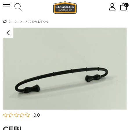
0
327128 MP24
0.0
CEBI