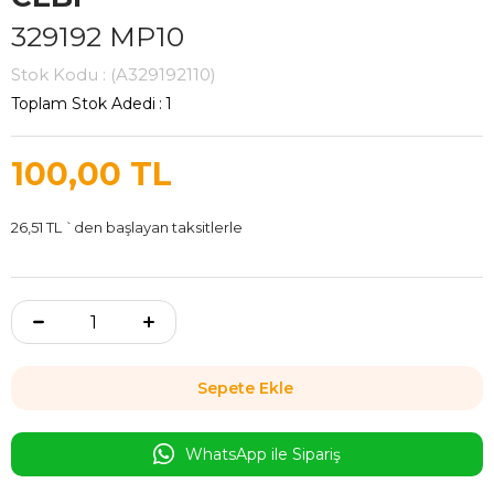
329192 MP10
Stok Kodu
(A329192110)
Toplam Stok Adedi
:
1
100,00 TL
26,51 TL
`den başlayan taksitlerle
WhatsApp ile Sipariş