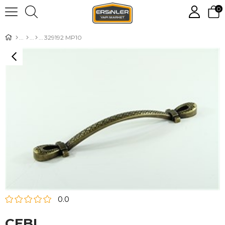
0
329192 MP10
0.0
CEBI