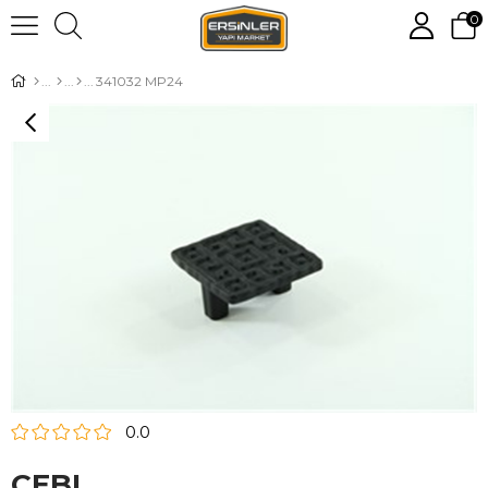
0
341032 MP24
0.0
CEBI