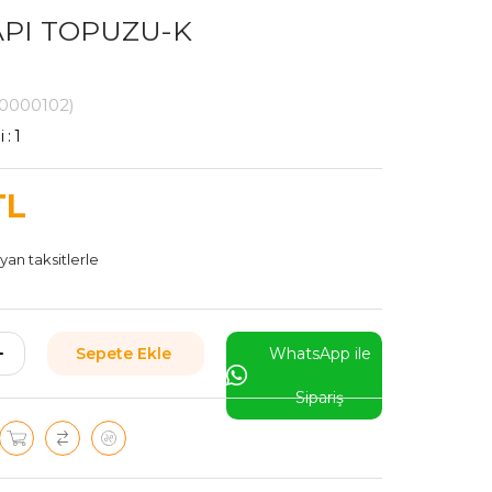
API TOPUZU-K
0000102)
i
:
1
TL
yan taksitlerle
WhatsApp ile
Sipariş