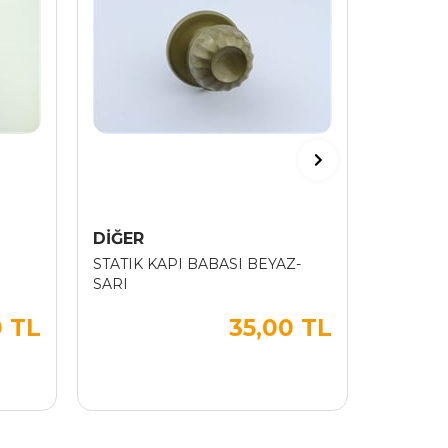
DİĞER
DOGAN
STATIK KAPI BABASI BEYAZ-
DOGANL
SARI
0 TL
35,00 TL