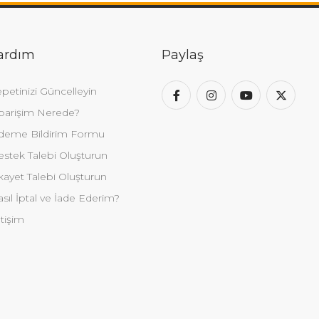
ardım
Paylaş
petinizi Güncelleyin
parişim Nerede?
deme Bildirim Formu
stek Talebi Oluşturun
kayet Talebi Oluşturun
sıl İptal ve İade Ederim?
etişim