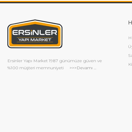
H
H
Ü
S
Ersinler Yapı Market 1987 günümüze güven ve
Ki
%100 müşteri memnuniyeti
>>>Devamı ...