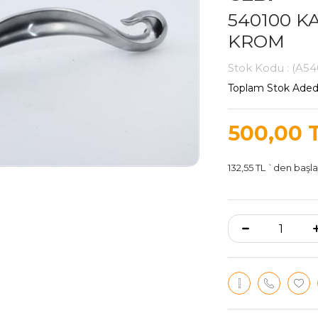
540100 K
KROM
Stok Kodu
(A54
Toplam Stok Aded
500,00 
132,55 TL
`den başla