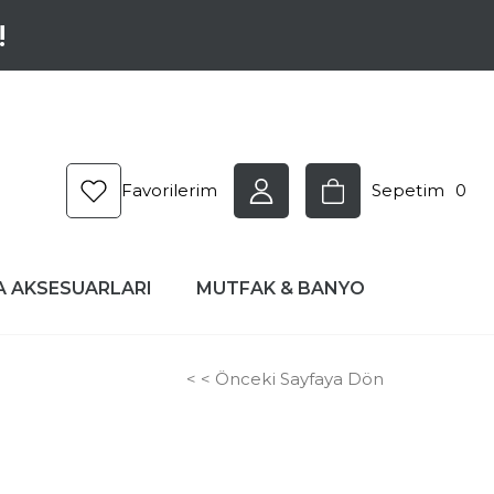
!
Favorilerim
Sepetim
0
A AKSESUARLARI
MUTFAK & BANYO
< < Önceki Sayfaya Dön
0