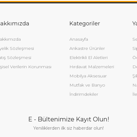
akkımızda
Kategoriler
Y
akkımızda
Anasayfa
Se
yelik Sözleşmesi
Ankastre Ürünler
Si
atış Sözleşmesi
Elektrikli El Aletleri
Ö
şisel Verilerin Korunması
Hırdavat Malzemeleri
De
Mobilya Aksesuar
Şi
Mutfak ve Banyo
Na
İndirimdekiler
İl
E - Bültenimize Kayıt Olun!
Yeniliklerden ilk siz haberdar olun!