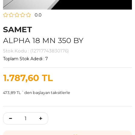
0.0
SAMET
ALPHA 18 MN 350 BY
Stok Kodu
(12717743830176)
Toplam Stok Adedi
:
7
1.787,60 TL
473,89 TL
`den başlayan taksitlerle