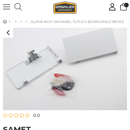
0
ALPHA BOX ON PANEL TUTUCU BORDURSUZ BEYAZ
0.0
SAMET