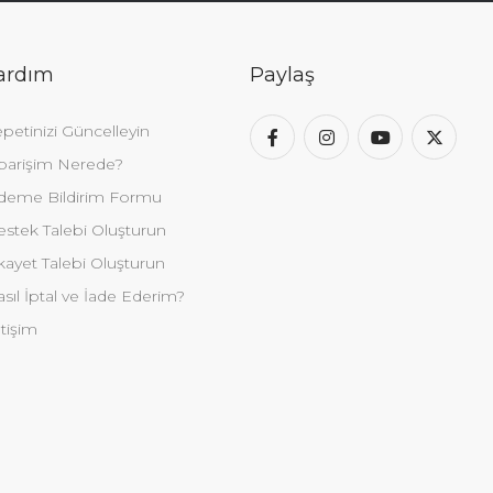
ardım
Paylaş
petinizi Güncelleyin
parişim Nerede?
deme Bildirim Formu
stek Talebi Oluşturun
kayet Talebi Oluşturun
sıl İptal ve İade Ederim?
etişim