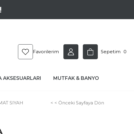
!
Favorilerim
Sepetim
0
A AKSESUARLARI
MUTFAK & BANYO
MAT SIYAH
< < Önceki Sayfaya Dön
0
A