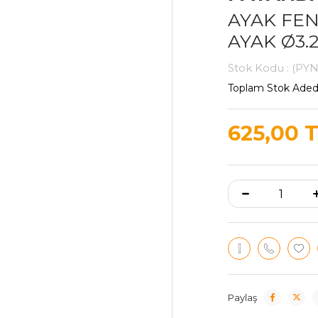
AYAK FEN
AYAK Ø3.
Stok Kodu
(PYN
Toplam Stok Aded
625,00 
Paylaş