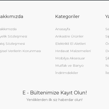
akkımızda
Kategoriler
Y
akkımızda
Anasayfa
Se
yelik Sözleşmesi
Ankastre Ürünler
Si
atış Sözleşmesi
Elektrikli El Aletleri
Ö
şisel Verilerin Korunması
Hırdavat Malzemeleri
De
Mobilya Aksesuar
Şi
Mutfak ve Banyo
Na
İndirimdekiler
İl
E - Bültenimize Kayıt Olun!
Yeniliklerden ilk siz haberdar olun!