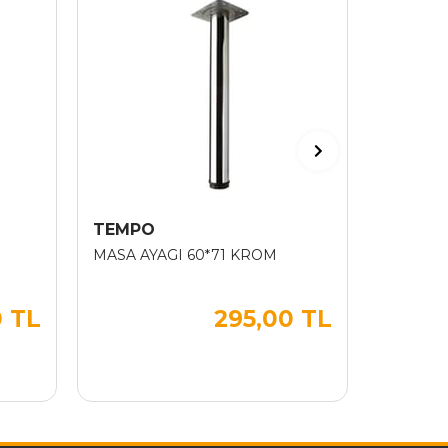
TEMPO
SIMA
MASA AYAGI 60*71 KROM
AYAK AR
0 TL
295,00 TL