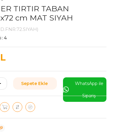
ER TIRTIR TABAN
2x72 cm MAT SIYAH
D.FNR.72.SIYAH)
i
:
4
TL
WhatsApp ile
Sipariş