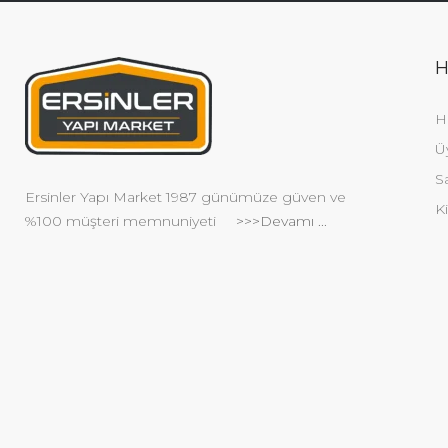
H
H
Ü
S
Ersinler Yapı Market 1987 günümüze güven ve
Ki
%100 müşteri memnuniyeti
>>>Devamı ...