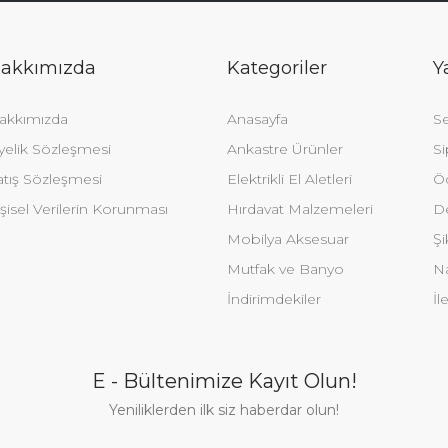
akkımızda
Kategoriler
Y
akkımızda
Anasayfa
Se
yelik Sözleşmesi
Ankastre Ürünler
Si
atış Sözleşmesi
Elektrikli El Aletleri
Ö
şisel Verilerin Korunması
Hırdavat Malzemeleri
De
Mobilya Aksesuar
Şi
Mutfak ve Banyo
Na
İndirimdekiler
İl
E - Bültenimize Kayıt Olun!
Yeniliklerden ilk siz haberdar olun!