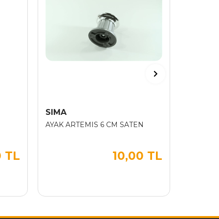
SIMA
METALİ
AYAK ARTEMIS 6 CM SATEN
10-15 AY
0 TL
10,00 TL