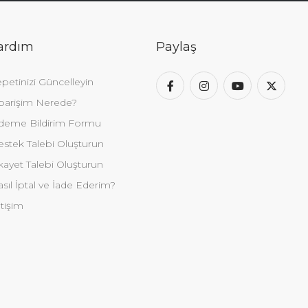
ardım
Paylaş
petinizi Güncelleyin
parişim Nerede?
deme Bildirim Formu
stek Talebi Oluşturun
kayet Talebi Oluşturun
sıl İptal ve İade Ederim?
etişim