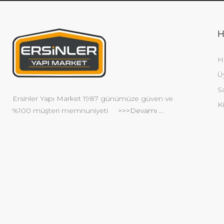
H
H
Ü
S
Ersinler Yapı Market 1987 günümüze güven ve
Ki
%100 müşteri memnuniyeti
>>>Devamı ...