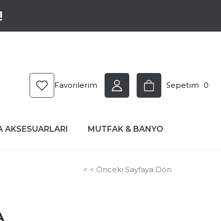
!
Favorilerim
Sepetim
0
A AKSESUARLARI
MUTFAK & BANYO
< < Önceki Sayfaya Dön
0
A