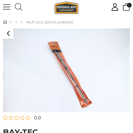
0
HILTI UCU SDS PLUS 8X210
0.0
BAY-TEC