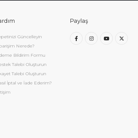
ardım
Paylaş
petinizi Güncelleyin
parişim Nerede?
deme Bildirim Formu
stek Talebi Oluşturun
kayet Talebi Oluşturun
sıl İptal ve İade Ederim?
etişim