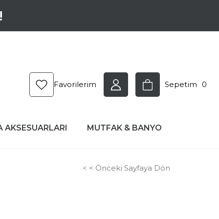
!
Favorilerim
Sepetim
0
A AKSESUARLARI
MUTFAK & BANYO
< < Önceki Sayfaya Dön
0