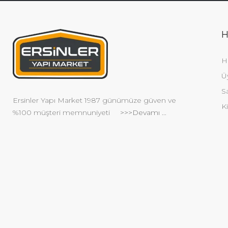
H
H
Ü
S
Ersinler Yapı Market 1987 günümüze güven ve
Ki
%100 müşteri memnuniyeti
>>>Devamı ...