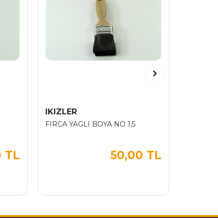
IKIZLER
EROL T
FIRCA YAGLI BOYA NO 1,5
SPREY B
0 TL
50,00 TL