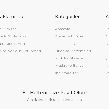
akkımızda
Kategoriler
Y
akkımızda
Anasayfa
Se
yelik Sözleşmesi
Ankastre Ürünler
Si
atış Sözleşmesi
Elektrikli El Aletleri
Ö
şisel Verilerin Korunması
Hırdavat Malzemeleri
De
Mobilya Aksesuar
Şi
Mutfak ve Banyo
Na
İndirimdekiler
İl
E - Bültenimize Kayıt Olun!
Yeniliklerden ilk siz haberdar olun!