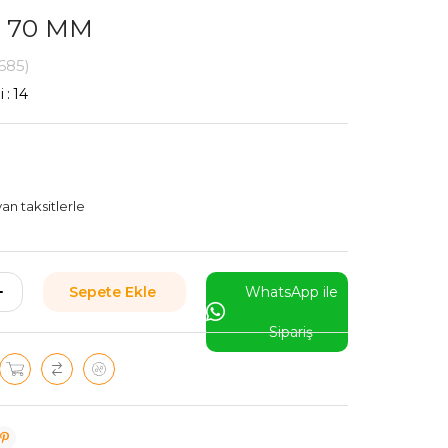
 70 MM
685)
i
:
14
L
an taksitlerle
WhatsApp ile
Sipariş