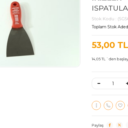
ISPATULA
Stok Kodu
(SGS
Toplam Stok Aded
53,00 T
14,05 TL
`den başlay
Paylaş