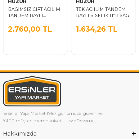
HUZUR
HUZUR
BAGIMSIZ CIFT ACILIM
TEK ACIILIM TANDEM
TANDEM RAYLI
RAYLI SISELIK 11*11 SAG
CEKMECE 60 CM
2.760,00 TL
1.634,26 TL
Ersinler Yapı Market 1987 günümüze güven ve
%100 müşteri memnuniyeti
>>>Devamı ...
Hakkımızda