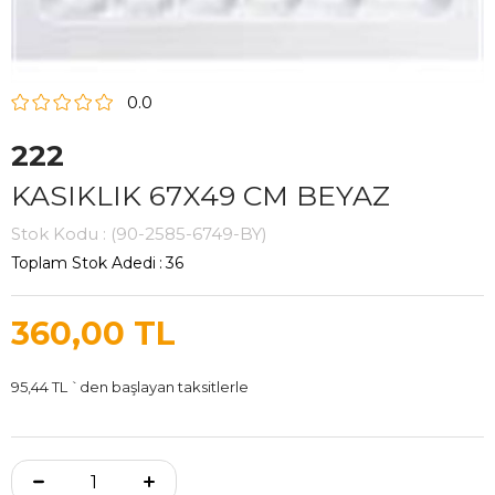
0.0
222
KASIKLIK 67X49 CM BEYAZ
Stok Kodu
(90-2585-6749-BY)
Toplam Stok Adedi
:
36
360,00 TL
95,44 TL
`den başlayan taksitlerle