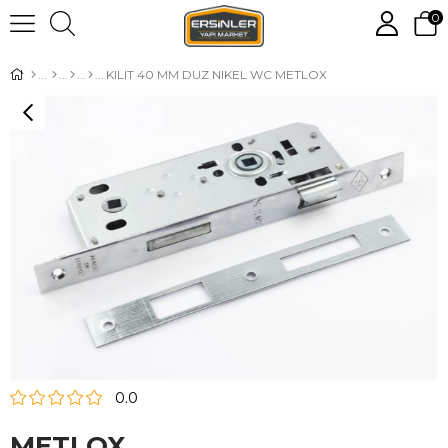
0
KILIT 40 MM DUZ NIKEL WC METLOX
0.0
METLOX