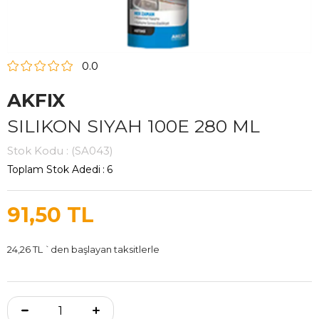
0.0
AKFIX
SILIKON SIYAH 100E 280 ML
Stok Kodu
(SA043)
Toplam Stok Adedi
:
6
91,50 TL
24,26 TL
`den başlayan taksitlerle