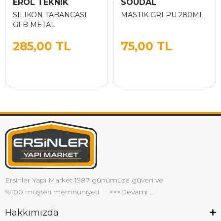
EROL TEKNIK
SOUDAL
SILIKON TABANCASI
MASTIK GRI PU 280ML
GFB METAL
285,00 TL
75,00 TL
Ersinler Yapı Market 1987 günümüze güven ve
%100 müşteri memnuniyeti
>>>Devamı ...
Hakkımızda