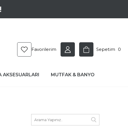
!
Favorilerim
Sepetim
0
A AKSESUARLARI
MUTFAK & BANYO