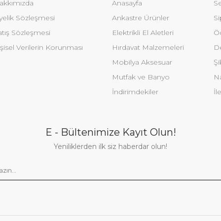
akkımızda
Anasayfa
Se
yelik Sözleşmesi
Ankastre Ürünler
Si
atış Sözleşmesi
Elektrikli El Aletleri
Ö
şisel Verilerin Korunması
Hırdavat Malzemeleri
De
Mobilya Aksesuar
Şi
Mutfak ve Banyo
Na
İndirimdekiler
İl
E - Bültenimize Kayıt Olun!
Yeniliklerden ilk siz haberdar olun!