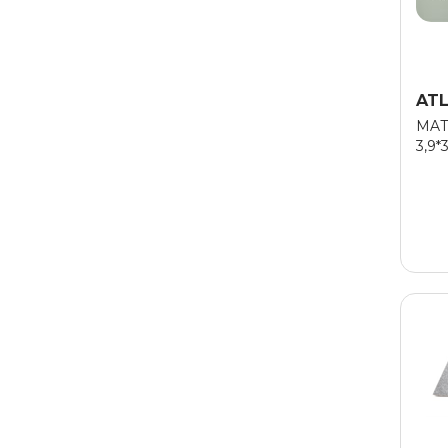
AT
MAT
3,9*