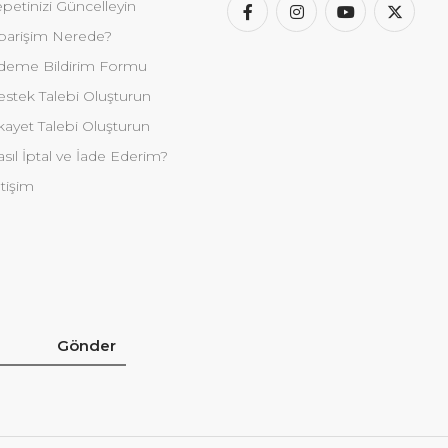
petinizi Güncelleyin
parişim Nerede?
deme Bildirim Formu
stek Talebi Oluşturun
kayet Talebi Oluşturun
sıl İptal ve İade Ederim?
etişim
Gönder