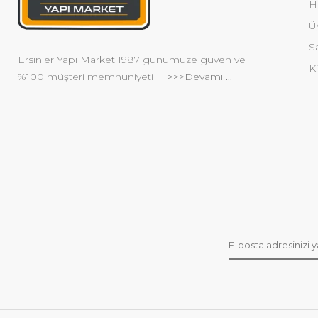
H
Ü
S
Ersinler Yapı Market 1987 günümüze güven ve
Ki
%100 müşteri memnuniyeti
>>>Devamı ...