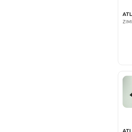
AT
ZIM
AT