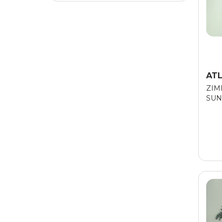
AT
ZIM
SUN