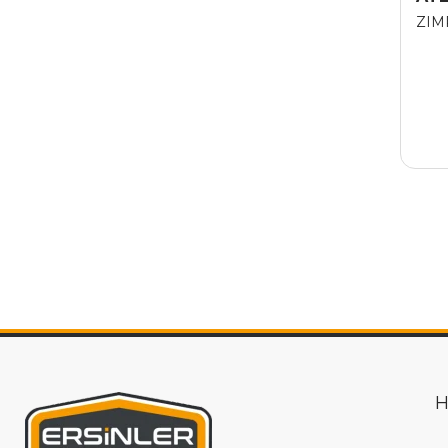
ZIM
H