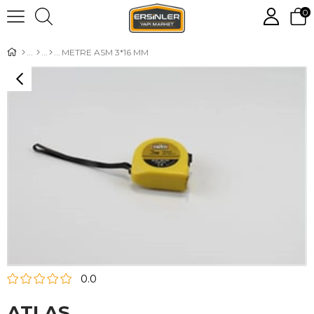
0
METRE ASM 3*16 MM
0.0
ATLAS