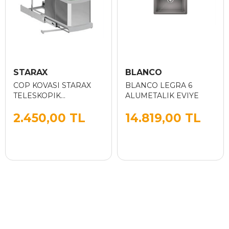
STARAX
BLANCO
COP KOVASI STARAX
BLANCO LEGRA 6
TELESKOPIK
ALUMETALIK EVIYE
PASLANMAZ GOVDE 16
2.450,00 TL
14.819,00 TL
LT GRI