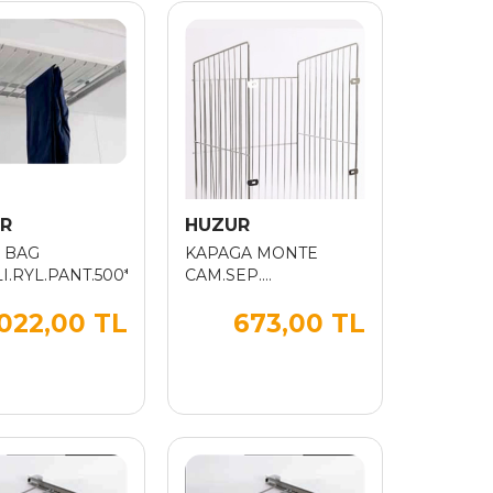
R
HUZUR
 BAG
KAPAGA MONTE
I.RYL.PANT.500*45
CAM.SEP.
380*250*400
.022,00 TL
673,00 TL