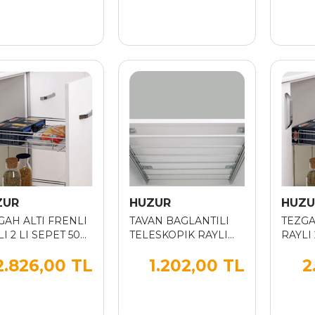
ZUR
HUZUR
HUZU
GAH ALTI FRENLI
TAVAN BAGLANTILI
TEZGA
I 2 LI SEPET 50
TELESKOPIK RAYLI
RAYLI 
ALM.BORULU
CM
2.826,00 TL
1.202,00 TL
2
PANTOLONLUK 90
CM