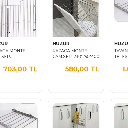
ZUR
HUZUR
HUZU
AGA MONTE
KAPAGA MONTE
TAVAN
.SEP.
CAM.SEP. 230*250*400
TELES
*250*400
ALM.
703,00 TL
580,00 TL
1
PANT
CM