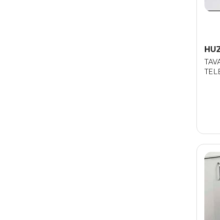
HU
TAV
TEL
ALM
PAN
CM