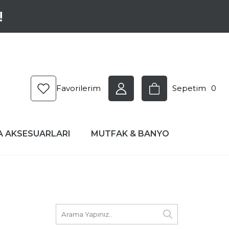
!
Favorilerim
Sepetim
0
A AKSESUARLARI
MUTFAK & BANYO