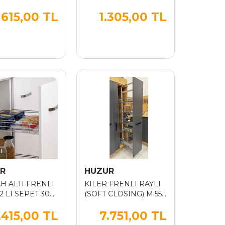
50*400
KROM BORULU
615,00 TL
1.305,00 TL
R
HUZUR
H ALTI FRENLI
KILER FRENLI RAYLI
2 LI SEPET 30
(SOFT CLOSING) M:550
125*140*55
.415,00 TL
7.751,00 TL