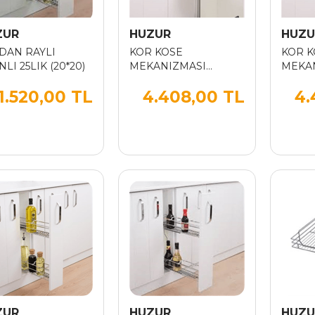
ZUR
HUZUR
HUZU
DAN RAYLI
KOR KOSE
KOR K
LI 25LIK (20*20)
MEKANIZMASI
MEKA
FASULYE SAG
FASUL
1.520,00 TL
4.408,00 TL
4.
780*600
780*6
ZUR
HUZUR
HUZU