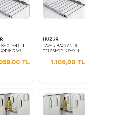
R
HUZUR
 BAGLANTILI
TAVAN BAGLANTILI
KOPIK RAYLI
TELESKOPIK RAYLI
BORULU
ALM.BORULU
.059,00 TL
1.106,00 TL
OLONLUK 60
PANTOLONLUK 70
CM