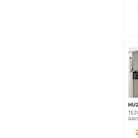
HU
TEZ
RAYL
CM