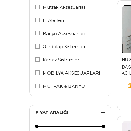
Mutfak Aksesuarları
El Aletleri
Banyo Aksesuarları
Gardolap Sistemleri
Kapak Sistemleri
HU
BAG
MOBİLYA AKSESUARLARI
ACI
RAY
CM
MUTFAK & BANYO
Yardımcı Ürünler
FIYAT ARALIĞI