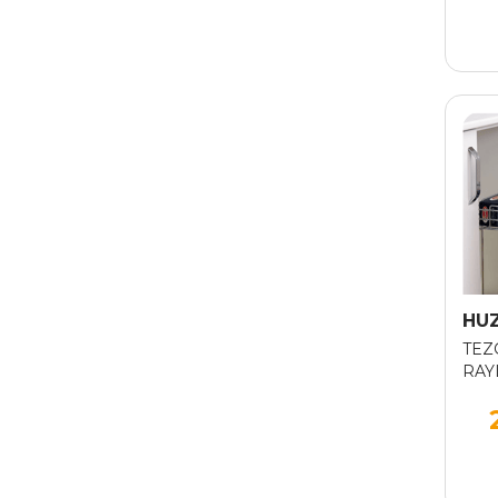
HU
TEZ
RAYL
CM