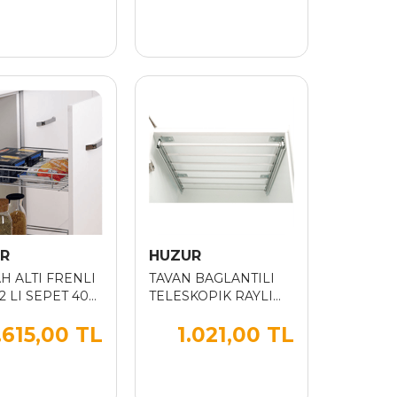
R
HUZUR
H ALTI FRENLI
TAVAN BAGLANTILI
2 LI SEPET 40
TELESKOPIK RAYLI
ALM.BORULU
.615,00 TL
1.021,00 TL
PANTOLONLUK 50 CM