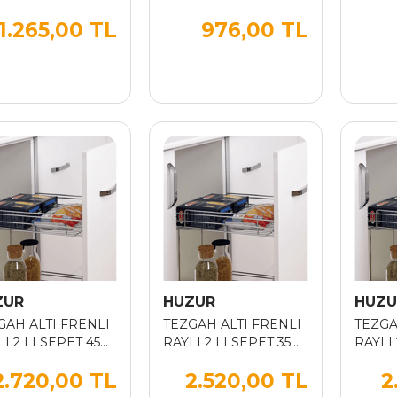
ALM.BORULU
280*2
1.265,00 TL
976,00 TL
PANTOLONLUK 40
CM
ZUR
HUZUR
HUZU
GAH ALTI FRENLI
TEZGAH ALTI FRENLI
TEZGA
I 2 LI SEPET 45
RAYLI 2 LI SEPET 35
RAYLI 
CM
CM
2.720,00 TL
2.520,00 TL
2