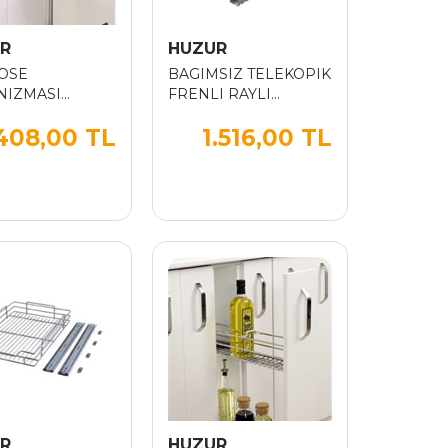
R
HUZUR
OSE
BAGIMSIZ TELEKOPIK
NIZMASI
FRENLI RAYLI
YE SOL
CEKMECE 45 CM
408,00 TL
1.516,00 TL
00
R
HUZUR