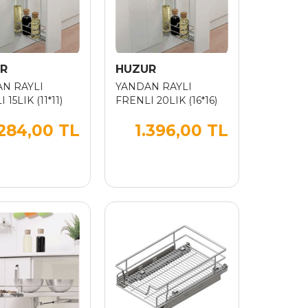
R
HUZUR
N RAYLI
YANDAN RAYLI
 15LIK (11*11)
FRENLI 20LIK (16*16)
.284,00 TL
1.396,00 TL