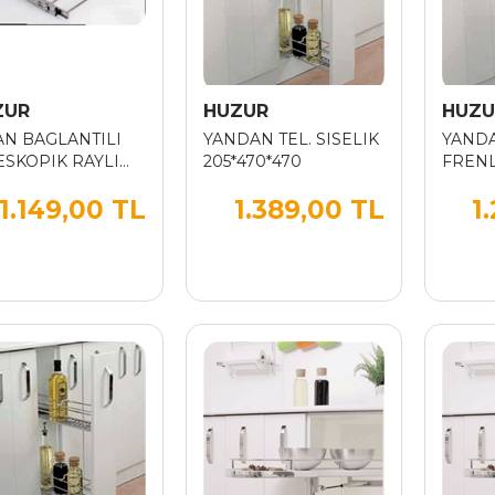
ZUR
HUZUR
HUZU
AN BAGLANTILI
YANDAN TEL. SISELIK
YANDA
ESKOPIK RAYLI
205*470*470
FRENLI
.BORULU
1.149,00 TL
1.389,00 TL
1
TOLONLUK 80