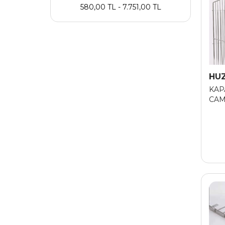
580,00 TL - 7.751,00 TL
HU
KAP
CAM
430