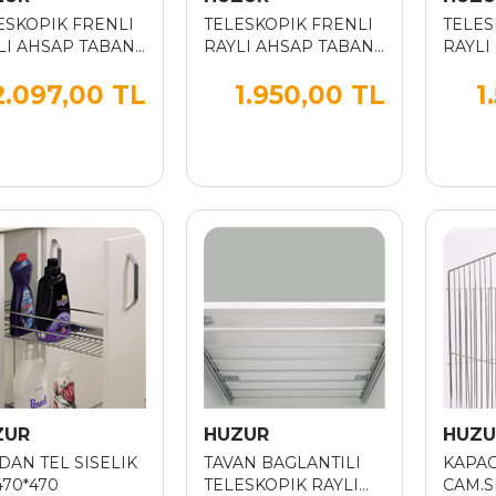
ESKOPIK FRENLI
TELESKOPIK FRENLI
TELES
LI AHSAP TABAN
RAYLI AHSAP TABAN
RAYLI
LIK 205*470*470
SISELIK 105*470*470
CM
2.097,00 TL
1.950,00 TL
1
ZUR
HUZUR
HUZU
DAN TEL SISELIK
TAVAN BAGLANTILI
KAPA
470*470
TELESKOPIK RAYLI
CAM.S