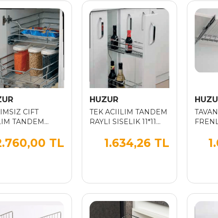
ZUR
HUZUR
HUZU
IMSIZ CIFT
TEK ACIILIM TANDEM
TAVAN
LIM TANDEM
RAYLI SISELIK 11*11
FRENL
LI CEKMECE 60
SAG
2.760,00 TL
1.634,26 TL
1