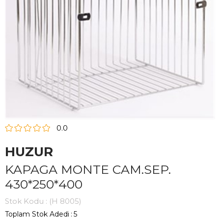
0.0
HUZUR
KAPAGA MONTE CAM.SEP.
430*250*400
Stok Kodu
(H 8005)
Toplam Stok Adedi
:
5